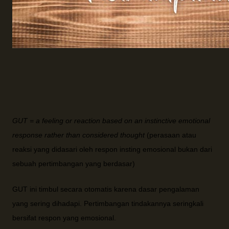
GUT
=
a feeling or reaction based on an instinctive emotional
response rather than considered thought
(perasaan atau
reaksi yang didasari oleh respon insting emosional bukan dari
sebuah pertimbangan yang berdasar)
GUT ini timbul secara otomatis karena dasar pengalaman
yang sering dihadapi. Pertimbangan tindakannya seringkali
bersifat respon yang emosional.