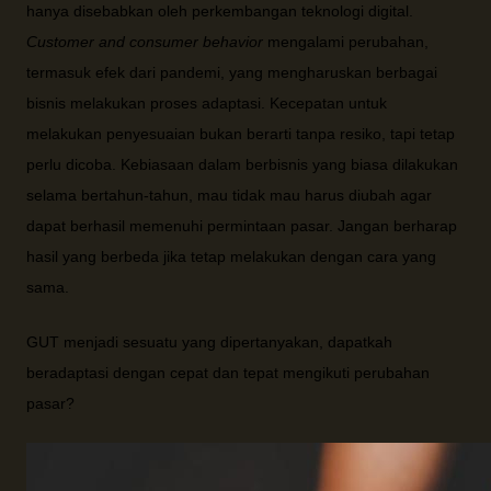
hanya disebabkan oleh perkembangan teknologi digital.
Customer and consumer behavior
mengalami perubahan,
termasuk efek dari pandemi, yang mengharuskan berbagai
bisnis melakukan proses adaptasi. Kecepatan untuk
melakukan penyesuaian bukan berarti tanpa resiko, tapi tetap
perlu dicoba. Kebiasaan dalam berbisnis yang biasa dilakukan
selama bertahun-tahun, mau tidak mau harus diubah agar
dapat berhasil memenuhi permintaan pasar. Jangan berharap
hasil yang berbeda jika tetap melakukan dengan cara yang
sama.
GUT menjadi sesuatu yang dipertanyakan, dapatkah
beradaptasi dengan cepat dan tepat mengikuti perubahan
pasar?